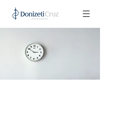
Honorários e Consulta
Inicial
Um escritório jurídico especializado
em benefícios e soluções
previdenciárias para trabalhadores,
profissionais liberais e servidores
públicos, além de assessorar
empresas na área trabalhista e